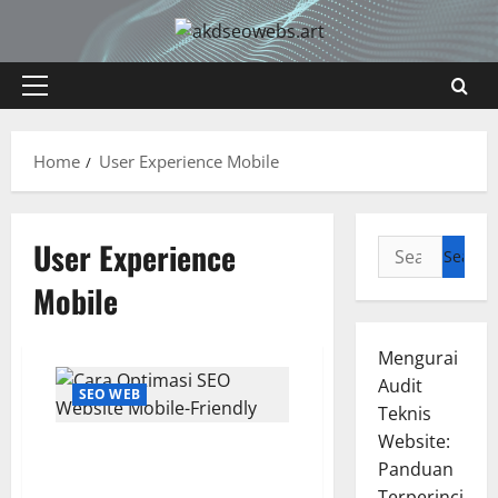
Skip
to
content
Primary
Menu
Home
User Experience Mobile
User Experience
Search
for:
Mobile
Mengurai
Audit
SEO WEB
Teknis
Website:
Cara Optimasi SEO Website
Panduan
Mobile-Friendly agar Ranking
Terperinci