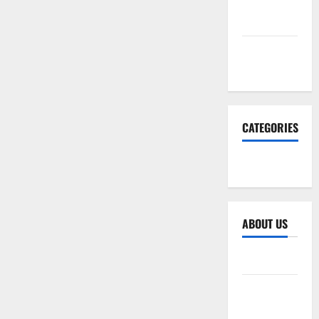
December
2025
November
2025
CATEGORIES
SEO WEB
ABOUT US
Sitemap
Privacy
Policy