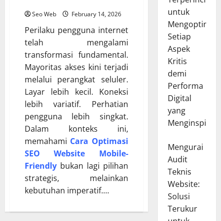
Naik
untuk
Seo Web
February 14, 2026
Mengoptimal
Perilaku pengguna internet
Setiap
telah mengalami
Aspek
transformasi fundamental.
Kritis
Mayoritas akses kini terjadi
demi
melalui perangkat seluler.
Performa
Layar lebih kecil. Koneksi
Digital
lebih variatif. Perhatian
yang
pengguna lebih singkat.
Menginspirasi
Dalam konteks ini,
memahami
Cara Optimasi
Mengurai
SEO Website Mobile-
Audit
Friendly
bukan lagi pilihan
Teknis
strategis, melainkan
Website:
kebutuhan imperatif.…
Solusi
Terukur