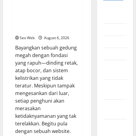
Mengurai Audit Teknis Website:
Panduan Detil untuk
August
Mengoptimalkan Setiap Lapisan
2026
Digital demi Performa yang
July 2026
Menggugah
Seo Web
August 6, 2026
June 2026
Bayangkan sebuah gedung
March 2026
megah dengan fondasi
yang rapuh—dinding retak,
February
atap bocor, dan sistem
2026
kelistrikan yang tidak
January
teratur. Meskipun tampak
2026
mengesankan dari luar,
setiap penghuni akan
December
merasakan
2025
ketidaknyamanan yang tak
terelakkan. Begitu pula
November
dengan sebuah website.
2025