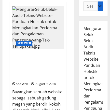
Search
for:
Mengurai
Seluk-
Beluk
SEO WEB
Audit
Teknis
Mengurai Seluk-Beluk Audit
Website:
Teknis Website: Panduan
Panduan
Holistik untuk Meningkatkan
Holistik
Performa dan Pengalaman
Pengguna yang Tak Terlupakan
untuk
Meningkatkan
Seo Web
August 9, 2026
Performa
Bayangkan sebuah website
dan
sebagai sebuah gedung
Pengalaman
megah yang berdiri kokoh
Pengguna