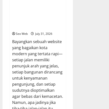
Mengurai Audit Teknis Website:
Solusi Terukur untuk
Meningkatkan Kinerja dan
Visibilitas Digital yang Tak
Tertandingi
Seo Web
July 31, 2026
Bayangkan sebuah website
yang bagaikan kota
modern yang tertata rapi—
setiap jalan memiliki
penunjuk arah yang jelas,
setiap bangunan dirancang
untuk kenyamanan
pengunjung, dan setiap
sudutnya dioptimalkan
agar bebas dari kemacetan.
Namun, apa jadinya jika
tiba-tiba jalan-jalan itu