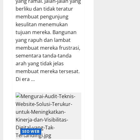
yang ramai. Jalan-jalan yang
berliku dan tidak teratur
membuat pengunjung
kesulitan menemukan
tujuan mereka. Bangunan
yang rapuh dan lambat
membuat mereka frustrasi,
sementara tanda-tanda
arah yang tidak jelas
membuat mereka tersesat.
Di era …
SEO WEB