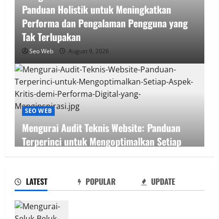
Panduan Holistik untuk Meningkatkan
Performa dan Pengalaman Pengguna yang
Tak Terlupakan
Seo Web
August 9, 2026
SEO WEB
Mengurai Audit Teknis Website: Panduan
Terperinci untuk Mengoptimalkan Setiap
Aspek Kritis demi Performa Digital yang
Menginspirasi
LATEST
POPULAR
UPDATE
Seo Web
August 8, 2026
Mengurai Seluk-Beluk Audit Teknis
Website: Panduan Holistik untuk