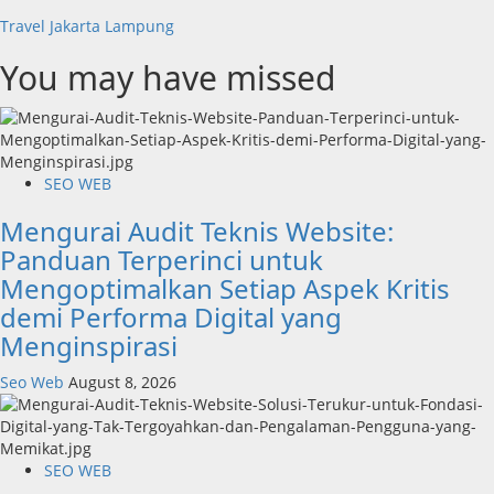
Travel Jakarta Lampung
You may have missed
SEO WEB
Mengurai Audit Teknis Website:
Panduan Terperinci untuk
Mengoptimalkan Setiap Aspek Kritis
demi Performa Digital yang
Menginspirasi
Seo Web
August 8, 2026
SEO WEB