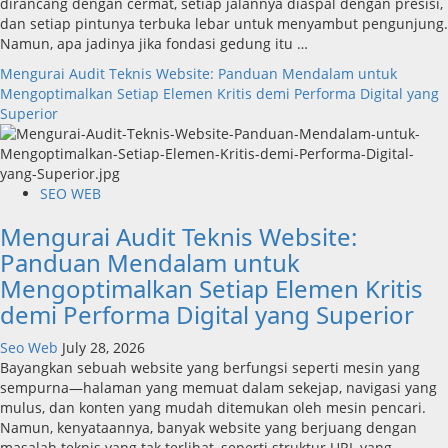
dirancang dengan cermat, setiap jalannya diaspal dengan presisi,
dan setiap pintunya terbuka lebar untuk menyambut pengunjung.
Namun, apa jadinya jika fondasi gedung itu …
Mengurai Audit Teknis Website: Panduan Mendalam untuk
Mengoptimalkan Setiap Elemen Kritis demi Performa Digital yang
Superior
SEO WEB
Mengurai Audit Teknis Website:
Panduan Mendalam untuk
Mengoptimalkan Setiap Elemen Kritis
demi Performa Digital yang Superior
Seo Web
July 28, 2026
Bayangkan sebuah website yang berfungsi seperti mesin yang
sempurna—halaman yang memuat dalam sekejap, navigasi yang
mulus, dan konten yang mudah ditemukan oleh mesin pencari.
Namun, kenyataannya, banyak website yang berjuang dengan
masalah teknis yang tak terlihat, seperti struktur URL yang …