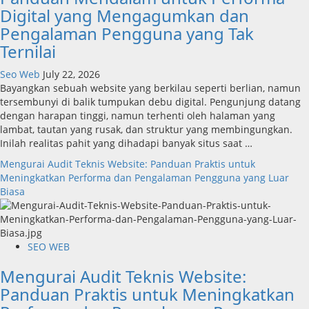
Digital yang Mengagumkan dan
Pengalaman Pengguna yang Tak
Ternilai
Seo Web
July 22, 2026
Bayangkan sebuah website yang berkilau seperti berlian, namun
tersembunyi di balik tumpukan debu digital. Pengunjung datang
dengan harapan tinggi, namun terhenti oleh halaman yang
lambat, tautan yang rusak, dan struktur yang membingungkan.
Inilah realitas pahit yang dihadapi banyak situs saat …
Mengurai Audit Teknis Website: Panduan Praktis untuk
Meningkatkan Performa dan Pengalaman Pengguna yang Luar
Biasa
SEO WEB
Mengurai Audit Teknis Website:
Panduan Praktis untuk Meningkatkan