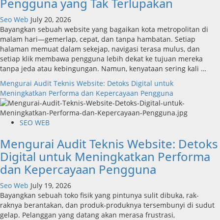
Pengguna yang Tak Terlupakan
Seo Web
July 20, 2026
Bayangkan sebuah website yang bagaikan kota metropolitan di
malam hari—gemerlap, cepat, dan tanpa hambatan. Setiap
halaman memuat dalam sekejap, navigasi terasa mulus, dan
setiap klik membawa pengguna lebih dekat ke tujuan mereka
tanpa jeda atau kebingungan. Namun, kenyataan sering kali …
Mengurai Audit Teknis Website: Detoks Digital untuk
Meningkatkan Performa dan Kepercayaan Pengguna
SEO WEB
Mengurai Audit Teknis Website: Detoks
Digital untuk Meningkatkan Performa
dan Kepercayaan Pengguna
Seo Web
July 19, 2026
Bayangkan sebuah toko fisik yang pintunya sulit dibuka, rak-
raknya berantakan, dan produk-produknya tersembunyi di sudut
gelap. Pelanggan yang datang akan merasa frustrasi,