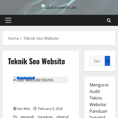
Skip
to
content
Primary
Menu
Home
Teknik Seo Website
Teknik Seo Website
Search
for:
SEO WEB
Mengurai
SEO Website Bisnis: Strategi
Audit
Dongkrak Penjualan di Era
Teknis
Digital
Website:
Seo Web
February 8, 2026
Panduan
Di tengah lanskap digital
Detektif