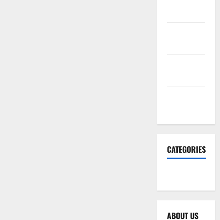
February
2026
January
2026
December
2025
November
2025
CATEGORIES
SEO WEB
ABOUT US