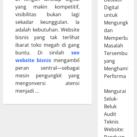
yang makin kompetitif,
Digital
visibilitas bukan lagi
untuk
sekadar keunggulan. Ia
Mengungkap
adalah kebutuhan. Website
dan
bisnis yang tak terlihat
Memperbaiki
ibarat toko megah di gang
Masalah
buntu. Di sinilah
seo
Tersembunyi
website bisnis
mengambil
yang
peran sentral—sebagai
Menghambat
mesin pengungkit yang
Performa
mengonversi atensi
menjadi …
Mengurai
Seluk-
Beluk
Audit
Teknis
Website: