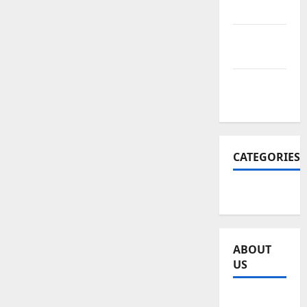
2026
December
2025
November
2025
CATEGORIES
SEO WEB
ABOUT
US
Sitemap