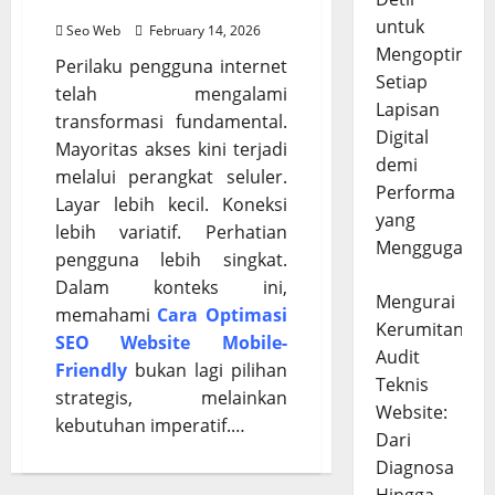
agar Ranking Naik
untuk
Seo Web
February 14, 2026
Mengoptimal
Perilaku pengguna internet
Setiap
telah mengalami
Lapisan
transformasi fundamental.
Digital
Mayoritas akses kini terjadi
demi
melalui perangkat seluler.
Performa
Layar lebih kecil. Koneksi
yang
lebih variatif. Perhatian
Menggugah
pengguna lebih singkat.
Dalam konteks ini,
Mengurai
memahami
Cara Optimasi
Kerumitan
SEO Website Mobile-
Audit
Friendly
bukan lagi pilihan
Teknis
strategis, melainkan
Website:
kebutuhan imperatif.…
Dari
Diagnosa