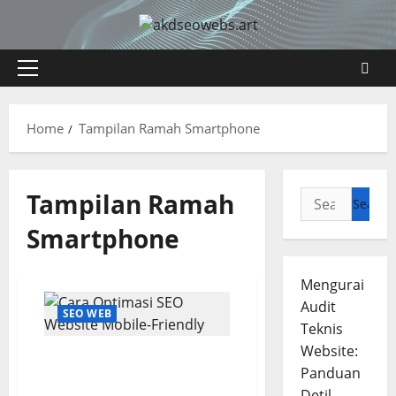
Skip
to
content
Primary
Menu
Home
Tampilan Ramah Smartphone
Tampilan Ramah
Search
for:
Smartphone
Mengurai
Audit
SEO WEB
Teknis
Website:
Cara Optimasi SEO
Panduan
Website Mobile-Friendly
Detil