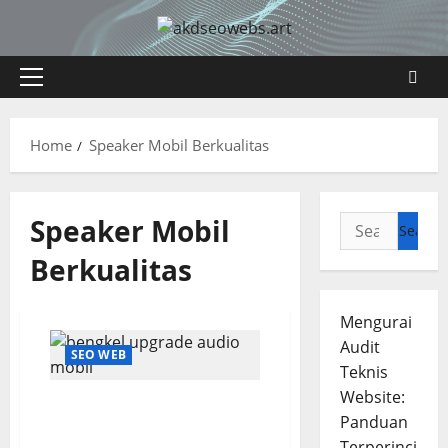
Skip
to
content
Primary
Menu
Home
Speaker Mobil Berkualitas
Speaker Mobil
Search
for:
Berkualitas
Mengurai
Audit
SEO WEB
Teknis
Website:
Upgrade Audio Mobil
Panduan
Bikin Berkendara Lebih
Terperinci