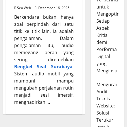
Seru
untuk
Seo Web
December 16, 2025
Mengoptimal
Berkendara bukan hanya
Setiap
soal berpindah dari satu
Aspek
titik ke titik lain. Ia adalah
Kritis
pengalaman. Dalam
demi
pengalaman itu, audio
Performa
memegang peran yang
Digital
sering diremehkan
yang
Bengkel Seal Surabaya
.
Menginspirasi
Sistem audio mobil yang
mumpuni mampu
Mengurai
mengubah perjalanan rutin
Audit
menjadi sesi imersif,
Teknis
menghadirkan …
Website:
Solusi
Terukur