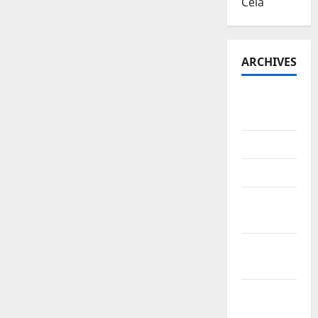
Cela
ARCHIVES
August
2026
July 2026
June 2026
March
2026
February
2026
January
2026