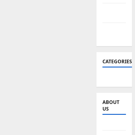
December
2025
November
2025
CATEGORIES
SEO WEB
ABOUT
US
Sitemap