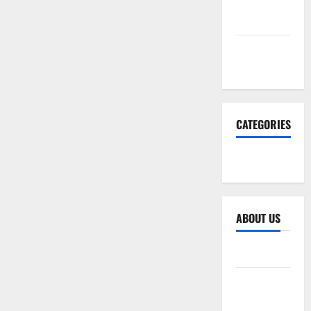
December
2025
November
2025
CATEGORIES
SEO WEB
ABOUT US
Sitemap
Privacy
Policy