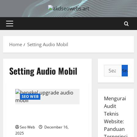
Skip
to
content
Primary
Menu
Home
Setting Audio Mobil
Setting Audio Mobil
Search
for:
SEO WEB
Mengurai
Audit
Upgrade Audio Mobil Bikin
Teknis
Berkendara Lebih Seru
Website:
Seo Web
December 16,
Panduan
2025
Terperinci