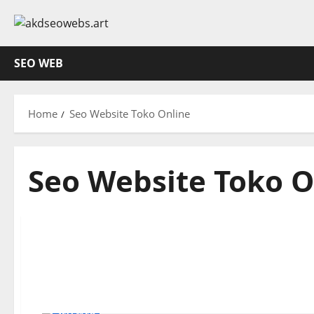
Skip
to
content
SEO WEB
Home
Seo Website Toko Online
Seo Website Toko O
SEO WEB