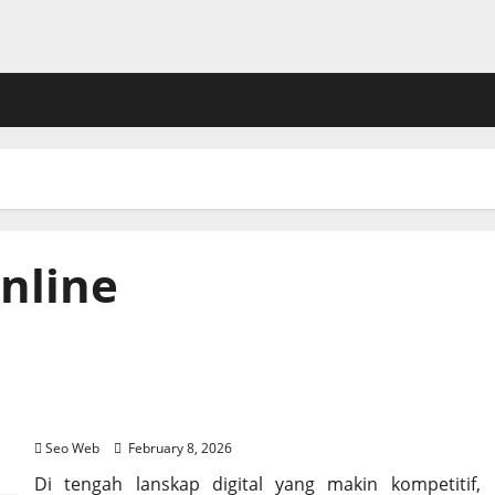
nline
SEO Website Bisnis: Strategi Dongkrak Penjualan
di Era Digital
Seo Web
February 8, 2026
Di tengah lanskap digital yang makin kompetitif,