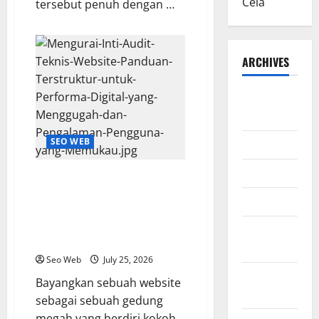
Cela
tersebut penuh dengan …
ARCHIVES
August
2026
SEO WEB
July 2026
June 2026
Mengurai Inti Audit Teknis
Website: Panduan Terstruktur
March 2026
untuk Performa Digital yang
Menggugah dan Pengalaman
February
Pengguna yang Memukau
2026
Seo Web
July 25, 2026
January
Bayangkan sebuah website
2026
sebagai sebuah gedung
megah yang berdiri kokoh