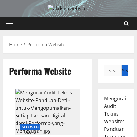
Skip
to
content
Primary
Menu
Home
Performa Website
Performa Website
Search
for:
Mengurai
Audit
Teknis
Website:
SEO WEB
Panduan
Terperinci