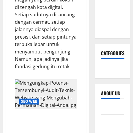
December
di tengah kota digital.
2025
Setiap sudutnya dirancang
November
dengan cermat, setiap
2025
jalannya diaspal dengan
presisi, dan setiap pintunya
terbuka lebar untuk
menyambut pengunjung.
CATEGORIES
Namun, apa jadinya jika
fondasi gedung itu retak, …
SEO WEB
ABOUT US
SEO WEB
Sitemap
Mengungkap Potensi
Privacy
Tersembunyi: Audit Teknis
Policy
Website yang Mengubah