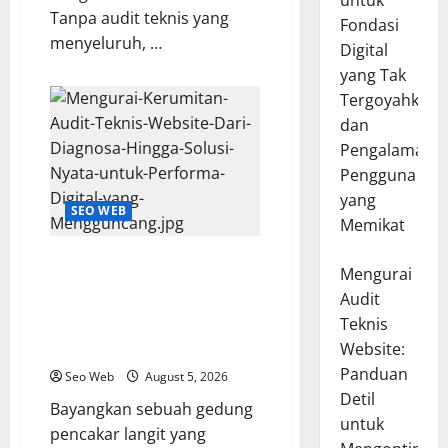
untuk
Tanpa audit teknis yang
Fondasi
menyeluruh, …
Digital
yang Tak
Tergoyahkan
dan
Pengalaman
Pengguna
yang
SEO WEB
Memikat
Mengurai Kerumitan Audit
Mengurai
Teknis Website: Dari Diagnosa
Audit
Hingga Solusi Nyata untuk
Teknis
Performa Digital yang
Mengguncang
Website:
Panduan
Seo Web
August 5, 2026
Detil
Bayangkan sebuah gedung
untuk
pencakar langit yang