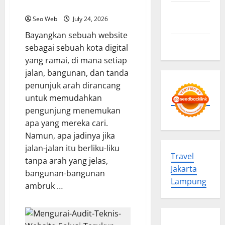
Permainan Digital Anda
Advertise
Seo Web
July 24, 2026
Here
Bayangkan sebuah website
Contact us
sebagai sebuah kota digital
yang ramai, di mana setiap
jalan, bangunan, dan tanda
penunjuk arah dirancang
untuk memudahkan
pengunjung menemukan
apa yang mereka cari.
Namun, apa jadinya jika
jalan-jalan itu berliku-liku
Travel
tanpa arah yang jelas,
Jakarta
bangunan-bangunan
Lampung
ambruk …