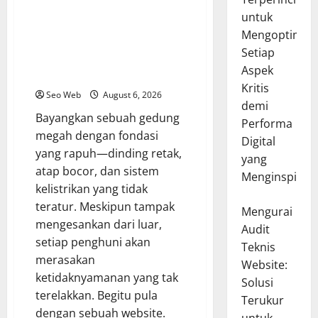
Mengurai Audit Teknis Website:
untuk
Panduan Detil untuk
Mengoptimal
Mengoptimalkan Setiap Lapisan
Setiap
Digital demi Performa yang
Aspek
Menggugah
Kritis
Seo Web
August 6, 2026
demi
Bayangkan sebuah gedung
Performa
megah dengan fondasi
Digital
yang rapuh—dinding retak,
yang
atap bocor, dan sistem
Menginspirasi
kelistrikan yang tidak
teratur. Meskipun tampak
Mengurai
mengesankan dari luar,
Audit
setiap penghuni akan
Teknis
merasakan
Website:
ketidaknyamanan yang tak
Solusi
terelakkan. Begitu pula
Terukur
dengan sebuah website.