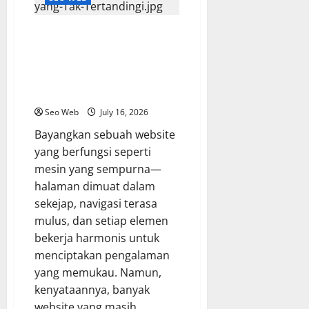
Mengurai Audit Teknis Website:
Panduan Lengkap untuk
Meningkatkan Performa dan
Pengalaman Pengguna yang Tak
Tertandingi
Seo Web
July 16, 2026
Bayangkan sebuah website
yang berfungsi seperti
mesin yang sempurna—
halaman dimuat dalam
sekejap, navigasi terasa
mulus, dan setiap elemen
bekerja harmonis untuk
menciptakan pengalaman
yang memukau. Namun,
kenyataannya, banyak
website yang masih