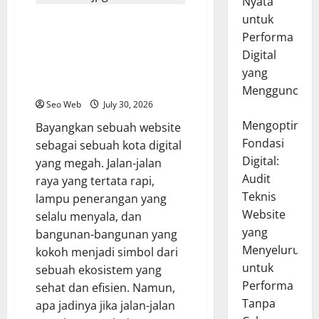
Nyata
untuk
Mengurai Audit Teknis Website:
Performa
Diagnosa Mendalam untuk
Performa Digital yang Tak
Digital
Ternilai dan Pengalaman
yang
Pengguna yang Memukau
Mengguncang
Seo Web
July 30, 2026
Mengoptimal
Bayangkan sebuah website
Fondasi
sebagai sebuah kota digital
Digital:
yang megah. Jalan-jalan
Audit
raya yang tertata rapi,
Teknis
lampu penerangan yang
Website
selalu menyala, dan
yang
bangunan-bangunan yang
Menyeluruh
kokoh menjadi simbol dari
untuk
sebuah ekosistem yang
Performa
sehat dan efisien. Namun,
Tanpa
apa jadinya jika jalan-jalan