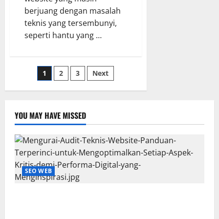
berjuang dengan masalah
teknis yang tersembunyi,
seperti hantu yang …
Posts
1
2
3
Next
pagination
YOU MAY HAVE MISSED
SEO WEB
Mengurai Audit Teknis Website: Panduan Terperinci
untuk Mengoptimalkan Setiap Aspek Kritis demi