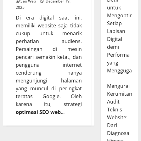
Seo Web
December 19,
untuk
2025
Mengoptimal
Di era digital saat ini,
Setiap
memiliki website saja tidak
Lapisan
cukup untuk menarik
Digital
perhatian audiens.
demi
Persaingan di mesin
Performa
pencari semakin ketat, dan
yang
pengguna internet
Menggugah
cenderung hanya
mengunjungi halaman
Mengurai
yang muncul di peringkat
Kerumitan
teratas Google. Oleh
Audit
karena itu, strategi
Teknis
optimasi SEO web
…
Website:
Dari
Diagnosa