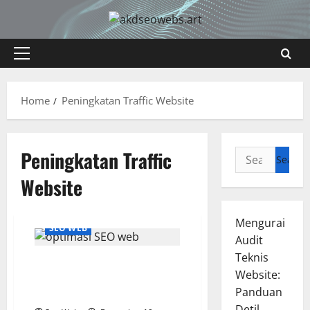
Skip
to
content
Primary
Menu
Home
Peningkatan Traffic Website
Peningkatan Traffic
Search
for:
Website
Mengurai
SEO WEB
Audit
Teknis
Optimasi SEO Web untuk
Website:
Meningkatkan Traffic dan
Panduan
Peringkat Google
Detil