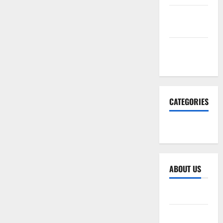
December
2025
November
2025
CATEGORIES
SEO WEB
ABOUT US
Sitemap
Privacy