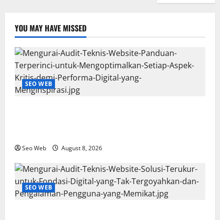
YOU MAY HAVE MISSED
SEO WEB
Mengurai Audit Teknis Website: Panduan Terperinci
untuk Mengoptimalkan Setiap Aspek Kritis demi
Performa Digital yang Menginspirasi
Seo Web
August 8, 2026
SEO WEB
Mengurai Audit Teknis Website: Solusi Terukur untuk