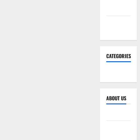
December
2025
November
2025
CATEGORIES
SEO WEB
ABOUT US
Sitemap
Privacy
Policy