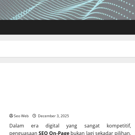
Rahasia SEO On-Page yang Bikin Website Melejit
Seo Web
December 3, 2025
Dalam era digital yang sangat kompetitif,
penguasaan
SEO On-Page
bukan lagi sekadar pilihan,