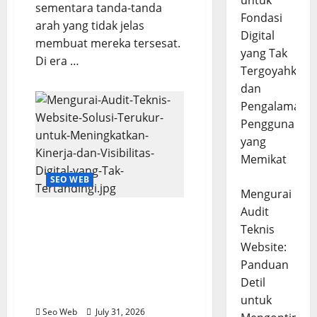
untuk
sementara tanda-tanda
Fondasi
arah yang tidak jelas
Digital
membuat mereka tersesat.
yang Tak
Di era …
Tergoyahkan
dan
Pengalaman
Pengguna
yang
Memikat
SEO WEB
Mengurai
Audit
Mengurai Audit Teknis
Teknis
Website: Solusi Terukur
untuk Meningkatkan
Website:
Kinerja dan Visibilitas
Panduan
Digital yang Tak
Detil
Tertandingi
untuk
Seo Web
July 31, 2026