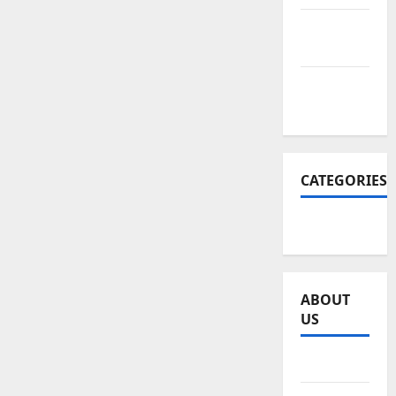
December
2025
November
2025
CATEGORIES
SEO WEB
ABOUT
US
Sitemap