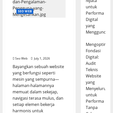
Nyata
untuk
SEO WEB
Performa
Digital
Mengurai Audit Teknis
yang
Website: Solusi Praktis
Mengguncang
untuk Performa
Maksimal dan
Mengoptimal
Pengalaman Pengguna
Fondasi
yang Mengesankan
Digital:
Seo Web
July 1, 2026
Audit
Bayangkan sebuah website
Teknis
yang berfungsi seperti
Website
mesin yang sempurna—
yang
halaman-halamannya
Menyeluruh
memuat dalam sekejap,
untuk
navigasi terasa mulus, dan
Performa
setiap elemen bekerja
Tanpa
harmonis untuk