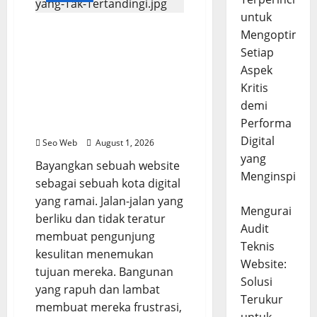
untuk
Mengurai Audit Teknis
Mengoptimal
Website: Panduan
Setiap
Komprehensif untuk
Aspek
Performa Digital yang
Kritis
Mengagumkan dan
demi
Pengalaman Pengguna
Performa
yang Tak Tertandingi
Digital
Seo Web
August 1, 2026
yang
Bayangkan sebuah website
Menginspirasi
sebagai sebuah kota digital
yang ramai. Jalan-jalan yang
Mengurai
berliku dan tidak teratur
Audit
membuat pengunjung
Teknis
kesulitan menemukan
Website:
tujuan mereka. Bangunan
Solusi
yang rapuh dan lambat
Terukur
membuat mereka frustrasi,