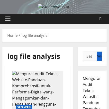
Skip
to
content
Primary
Menu
Home
log file analysis
log file analysis
Search
for:
Mengurai
Audit
Teknis
Website:
Panduan
SEO WEB
Terperinci