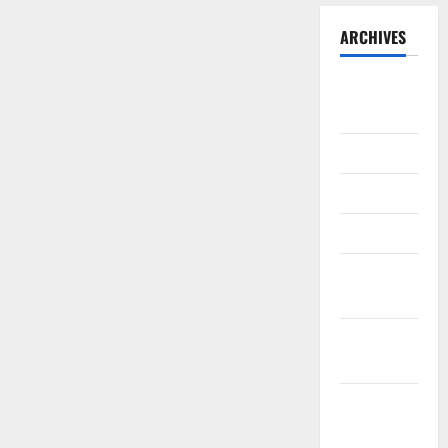
ARCHIVES
August
2026
July 2026
June 2026
March 2026
February
2026
January
2026
December
2025