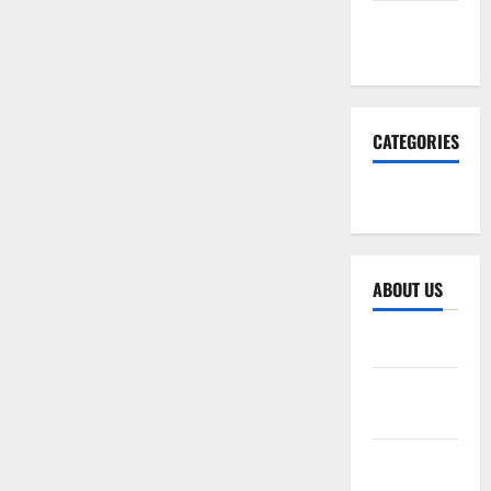
November
2025
CATEGORIES
SEO WEB
ABOUT US
Sitemap
Privacy
Policy
Advertise
Here