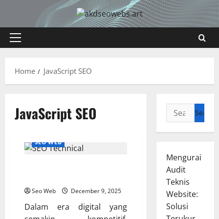
Skip
to
content
Primary
Menu
Home
JavaScript SEO
JavaScript SEO
Search
for:
SEO WEB
Mengurai
Optimalkan Website Anda
Audit
dengan SEO Technical Terbaru
Teknis
Seo Web
December 9, 2025
Website:
Solusi
Dalam era digital yang
Terukur