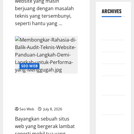
website yang masih
berjuang dengan masalah
ARCHIVES
teknis yang tersembunyi,
seperti hantu yang …
August
2026
July 2026
June 2026
SEO WEB
March 2026
Membongkar Rahasia di Balik
February
Audit Teknis Website: Panduan
2026
Langkah Demi Langkah untuk
Performa yang Menggugah
January
2026
Seo Web
July 8, 2026
Bayangkan sebuah situs
December
web yang bergerak lambat
2025
seperti mobil tua yang