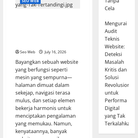
Tanpa
SEO WEB
Cela
Mengurai Audit Teknis Website:
Panduan Lengkap untuk
Mengurai
Meningkatkan Performa dan
Audit
Pengalaman Pengguna yang Tak
Teknis
Tertandingi
Website:
Seo Web
July 16, 2026
Deteksi
Bayangkan sebuah website
Masalah
yang berfungsi seperti
Kritis dan
mesin yang sempurna—
Solusi
halaman dimuat dalam
Revolusioner
sekejap, navigasi terasa
untuk
mulus, dan setiap elemen
Performa
bekerja harmonis untuk
Digital
menciptakan pengalaman
yang Tak
yang memukau. Namun,
Terkalahkan
kenyataannya, banyak