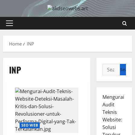
Skip
to
content
Primary
Menu
Home
INP
INP
Search
for:
Mengurai
Audit
Teknis
Website:
SEO WEB
Solusi
Terukur