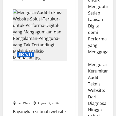
untuk
Mengoptimal
Setiap
Lapisan
Digital
demi
Performa
yang
Menggugah
SEO WEB
Mengurai
Mengurai Audit Teknis Website:
Kerumitan
Solusi Terukur untuk Performa
Audit
Digital yang Mengagumkan dan
Teknis
Pengalaman Pengguna yang Tak
Tertandingi Melalui Analisis
Website:
Mendalam
Dari
Diagnosa
Seo Web
August 2, 2026
Hingga
Bayangkan sebuah website