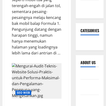
November
terengah-engah di jalan tol,
2025
sementara pesaing-
pesaingnya melaju kencang
bak mobil balap Formula 1.
Pengunjung datang dengan
CATEGORIES
harapan tinggi, namun
hanya menemukan
SEO WEB
halaman yang loadingnya
lebih lama dari antrian di …
ABOUT US
Sitemap
Privacy
Policy
SEO WEB
Advertise
Mengurai Audit Teknis Website:
Here