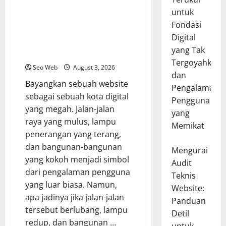
Mengurai Audit Teknis Website:
untuk
Deteksi Masalah Kritis dan
Fondasi
Solusi Revolusioner untuk
Digital
Performa Digital yang Tak
yang Tak
Terkalahkan
Tergoyahkan
Seo Web
August 3, 2026
dan
Bayangkan sebuah website
Pengalaman
sebagai sebuah kota digital
Pengguna
yang megah. Jalan-jalan
yang
raya yang mulus, lampu
Memikat
penerangan yang terang,
dan bangunan-bangunan
Mengurai
yang kokoh menjadi simbol
Audit
dari pengalaman pengguna
Teknis
yang luar biasa. Namun,
Website:
apa jadinya jika jalan-jalan
Panduan
tersebut berlubang, lampu
Detil
redup, dan bangunan …