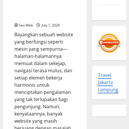
Solusi Praktis untuk Performa
Contact us
Maksimal dan Pengalaman
Pengguna yang Mengesankan
Seo Web
July 1, 2026
Bayangkan sebuah website
yang berfungsi seperti
mesin yang sempurna—
halaman-halamannya
memuat dalam sekejap,
navigasi terasa mulus, dan
Travel
setiap elemen bekerja
Jakarta
harmonis untuk
Lampung
menciptakan pengalaman
yang tak terlupakan bagi
pengunjung. Namun,
kenyataannya, banyak
website yang masih
berjuang dengan masalah