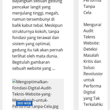
Performa
Bayangkan sebuah gedung
Tanpa
pencakar langit yang
Cela
menjulang tinggi, megah,
namun tersembunyi di
Mengurai
balik kabut tebal. Meskipun
Audit
strukturnya kokoh, tanpa
Teknis
fondasi yang terawat dan
Website:
sistem yang optimal,
Deteksi
gedung itu tak akan pernah
Masalah
terlihat oleh mata dunia.
Kritis dan
Begitulah gambaran
Solusi
sebuah website yang …
Revolusioner
untuk
Performa
Digital
yang Tak
SEO WEB
Terkalahkan