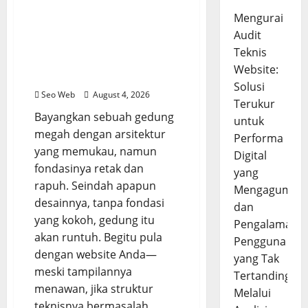
Mengoptimalkan Fondasi
Mengurai
Digital: Audit Teknis
Audit
Website yang Menyeluruh
Teknis
untuk Performa Tanpa
Website:
Cela
Solusi
Seo Web
August 4, 2026
Terukur
Bayangkan sebuah gedung
untuk
megah dengan arsitektur
Performa
yang memukau, namun
Digital
fondasinya retak dan
yang
rapuh. Seindah apapun
Mengagumka
desainnya, tanpa fondasi
dan
yang kokoh, gedung itu
Pengalaman
akan runtuh. Begitu pula
Pengguna
dengan website Anda—
yang Tak
meski tampilannya
Tertandingi
menawan, jika struktur
Melalui
teknisnya bermasalah,