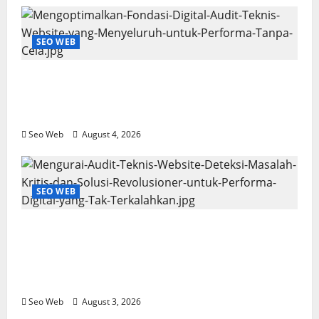
SEO WEB
Mengoptimalkan Fondasi Digital: Audit
Teknis Website yang Menyeluruh untuk
Performa Tanpa Cela
Seo Web
August 4, 2026
SEO WEB
Mengurai Audit Teknis Website: Deteksi
Masalah Kritis dan Solusi Revolusioner
untuk Performa Digital yang Tak
Terkalahkan
Seo Web
August 3, 2026