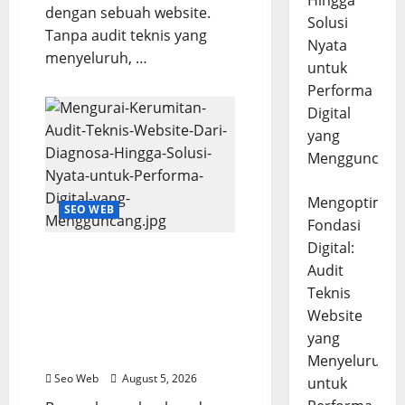
Hingga
dengan sebuah website.
Solusi
Tanpa audit teknis yang
Nyata
menyeluruh, …
untuk
Performa
Digital
yang
Mengguncang
Mengoptimal
SEO WEB
Fondasi
Digital:
Mengurai Kerumitan
Audit
Audit Teknis Website: Dari
Teknis
Diagnosa Hingga Solusi
Nyata untuk Performa
Website
Digital yang
yang
Mengguncang
Menyeluruh
Seo Web
August 5, 2026
untuk