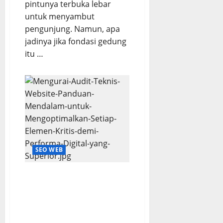
pintunya terbuka lebar
untuk menyambut
pengunjung. Namun, apa
jadinya jika fondasi gedung
itu …
SEO WEB
Mengurai Audit Teknis
Website: Panduan
Mendalam untuk
Mengoptimalkan Setiap
Elemen Kritis demi