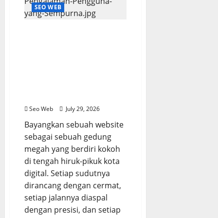
SEO WEB
Membongkar Audit
Teknis Website: Langkah
Demi Langkah untuk
Performa Digital yang
Mengagumkan dan
Pengalaman Pengguna
yang Sempurna
Seo Web
July 29, 2026
Bayangkan sebuah website
sebagai sebuah gedung
megah yang berdiri kokoh
di tengah hiruk-pikuk kota
digital. Setiap sudutnya
dirancang dengan cermat,
setiap jalannya diaspal
dengan presisi, dan setiap