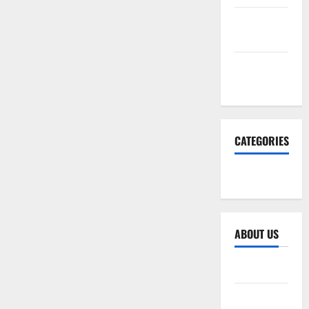
December
2025
November
2025
CATEGORIES
SEO WEB
ABOUT US
Sitemap
Privacy