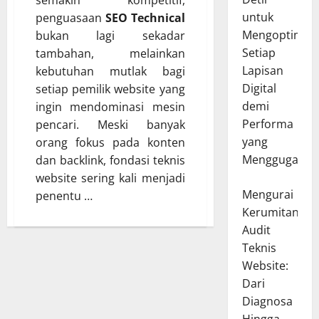
semakin kompetitif,
untuk
penguasaan
SEO Technical
Mengoptimal
bukan lagi sekadar
Setiap
tambahan, melainkan
Lapisan
kebutuhan mutlak bagi
Digital
setiap pemilik website yang
demi
ingin mendominasi mesin
Performa
pencari. Meski banyak
yang
orang fokus pada konten
Menggugah
dan backlink, fondasi teknis
website sering kali menjadi
Mengurai
penentu …
Kerumitan
Audit
Teknis
Website:
Dari
Diagnosa