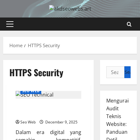
Skip
to
content
Primary
Menu
Home
HTTPS Security
HTTPS Security
Search
for:
SEO WEB
Mengurai
Optimalkan Website Anda
Audit
dengan SEO Technical Terbaru
Teknis
Seo Web
December 9, 2025
Website:
Panduan
Dalam era digital yang
Detil