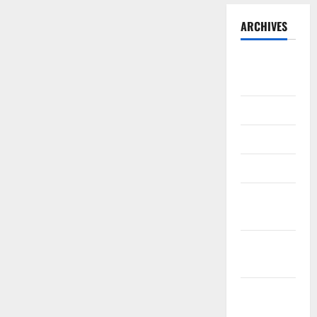
ARCHIVES
August
2026
July 2026
June 2026
March 2026
February
2026
January
2026
December
2025