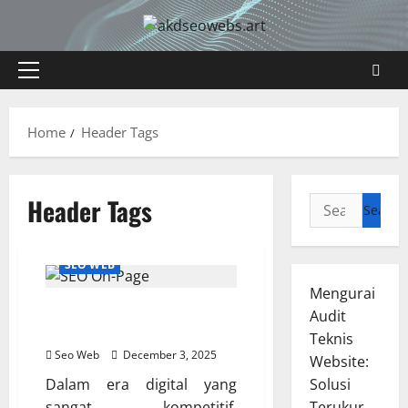
Skip
to
content
Primary
Menu
Home
Header Tags
Header Tags
Search
for:
SEO WEB
Mengurai
Rahasia SEO On-Page yang Bikin
Audit
Website Melejit
Teknis
Seo Web
December 3, 2025
Website:
Dalam era digital yang
Solusi
sangat kompetitif,
Terukur