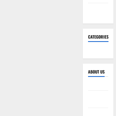
November
2025
CATEGORIES
SEO WEB
ABOUT US
Sitemap
Privacy
Policy
Advertise