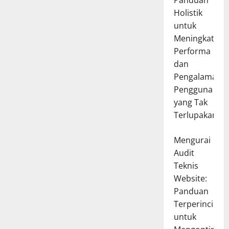
Panduan
Holistik
untuk
Meningkatkan
Performa
dan
Pengalaman
Pengguna
yang Tak
Terlupakan
Mengurai
Audit
Teknis
Website:
Panduan
Terperinci
untuk