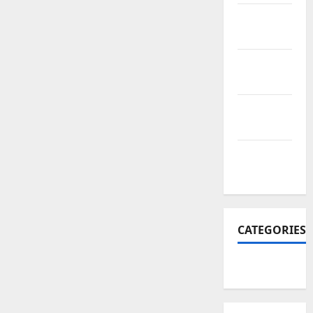
February
2026
January
2026
December
2025
November
2025
CATEGORIES
SEO WEB