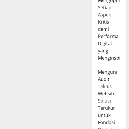
Mengoptimal
Setiap
Aspek
Kritis
demi
Performa
Digital
yang
Menginspirasi
Mengurai
Audit
Teknis
Website:
Solusi
Terukur
untuk
Fondasi