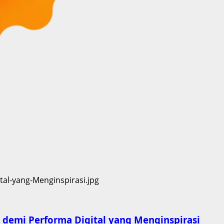
 demi Performa Digital yang Menginspirasi