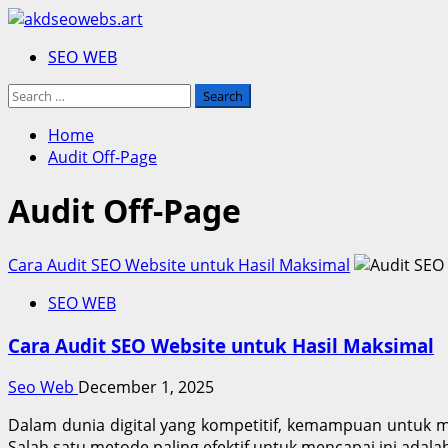
Skip
to
Primary
SEO WEB
content
Menu
Search
for:
Home
Audit Off-Page
Audit Off-Page
Cara Audit SEO Website untuk Hasil Maksimal
SEO WEB
Cara Audit SEO Website untuk Hasil Maksimal
Seo Web
December 1, 2025
Dalam dunia digital yang kompetitif, kemampuan untuk me
Salah satu metode paling efektif untuk mencapai ini adala