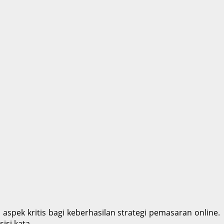
spek kritis bagi keberhasilan strategi pemasaran online.
isi kata …