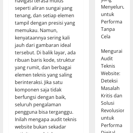
navigasi terasa mulus
Menyeluruh
seperti aliran sungai yang
untuk
tenang, dan setiap elemen
Performa
tampil dengan presisi yang
Tanpa
memukau. Namun,
Cela
kenyataannya sering kali
jauh dari gambaran ideal
Mengurai
tersebut. Di balik layar, ada
Audit
ribuan baris kode, struktur
Teknis
yang rumit, dan berbagai
Website:
elemen teknis yang saling
Deteksi
berinteraksi. Jika satu
Masalah
komponen saja tidak
Kritis dan
berfungsi dengan baik,
Solusi
seluruh pengalaman
Revolusioner
pengguna bisa terganggu.
untuk
Inilah mengapa audit teknis
Performa
website bukan sekadar
Digital