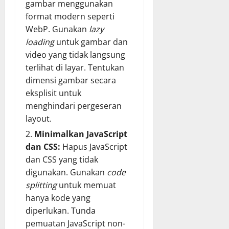
gambar menggunakan
format modern seperti
WebP. Gunakan
lazy
loading
untuk gambar dan
video yang tidak langsung
terlihat di layar. Tentukan
dimensi gambar secara
eksplisit untuk
menghindari pergeseran
layout.
Minimalkan JavaScript
dan CSS:
Hapus JavaScript
dan CSS yang tidak
digunakan. Gunakan
code
splitting
untuk memuat
hanya kode yang
diperlukan. Tunda
pemuatan JavaScript non-