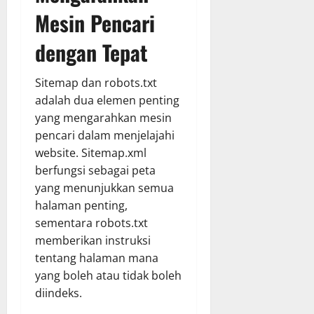
Mesin Pencari
dengan Tepat
Sitemap dan robots.txt
adalah dua elemen penting
yang mengarahkan mesin
pencari dalam menjelajahi
website. Sitemap.xml
berfungsi sebagai peta
yang menunjukkan semua
halaman penting,
sementara robots.txt
memberikan instruksi
tentang halaman mana
yang boleh atau tidak boleh
diindeks.