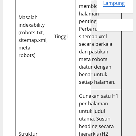
Lampung
memblokir
halaman
Masalah
penting.
indexability
Perbarui
(robots.txt,
Tinggi
sitemap.xml
sitemap.xml,
secara berkala
meta
dan pastikan
robots)
meta robots
diatur dengan
benar untuk
setiap halaman.
Gunakan satu H1
per halaman
untuk judul
utama. Susun
heading secara
Struktur
hierarkis (H2