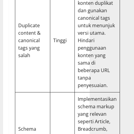
konten duplikat
dan gunakan
canonical tags
Duplicate
untuk menunjuk
content &
versi utama.
canonical
Tinggi
Hindari
tags yang
penggunaan
salah
konten yang
sama di
beberapa URL
tanpa
penyesuaian.
Implementasikan
schema markup
yang relevan
seperti Article,
Schema
Breadcrumb,