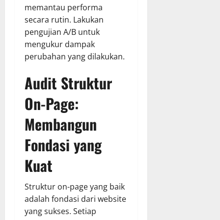
memantau performa
secara rutin. Lakukan
pengujian A/B untuk
mengukur dampak
perubahan yang dilakukan.
Audit Struktur
On-Page:
Membangun
Fondasi yang
Kuat
Struktur on-page yang baik
adalah fondasi dari website
yang sukses. Setiap