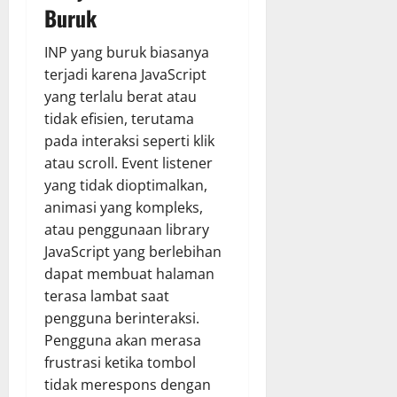
Buruk
INP yang buruk biasanya
terjadi karena JavaScript
yang terlalu berat atau
tidak efisien, terutama
pada interaksi seperti klik
atau scroll. Event listener
yang tidak dioptimalkan,
animasi yang kompleks,
atau penggunaan library
JavaScript yang berlebihan
dapat membuat halaman
terasa lambat saat
pengguna berinteraksi.
Pengguna akan merasa
frustrasi ketika tombol
tidak merespons dengan