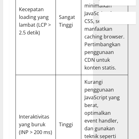
minimalkan
Kecepatan
JavaScript dan
loading yang
Sangat
CSS, serta
lambat (LCP >
Tinggi
manfaatkan
2.5 detik)
caching browser.
Pertimbangkan
penggunaan
CDN untuk
konten statis.
Kurangi
penggunaan
JavaScript yang
berat,
optimalkan
Interaktivitas
event handler,
yang buruk
Tinggi
dan gunakan
(INP > 200 ms)
teknik seperti