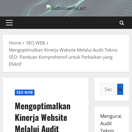
Skip
to
content
Primary
Menu
Home
SEO WEB
Mengoptimalkan Kinerja Website Melalui Audit Teknis
SEO: Panduan Komprehensif untuk Perbaikan yang
Efektif
Search
SEO WEB
for:
Mengoptimalkan
Kinerja Website
Mengurai
Audit
Melalui Audit
Teknis