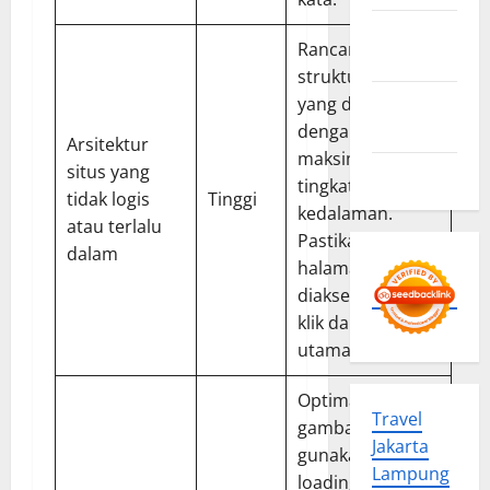
Privacy
Rancang
Policy
struktur situs
Advertise
yang datar
Here
dengan
Arsitektur
maksimal 3-4
situs yang
Contact us
tingkat
tidak logis
Tinggi
kedalaman.
atau terlalu
Pastikan setiap
dalam
halaman dapat
diakses dalam 3
klik dari halaman
utama.
Optimalkan
Travel
gambar,
Jakarta
gunakan lazy
Lampung
loading,