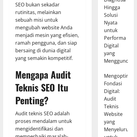
SEO bukan sekadar
Hingga
rutinitas, melainkan
Solusi
sebuah misi untuk
Nyata
mengubah website Anda
untuk
menjadi mesin yang efisien,
Performa
ramah pengguna, dan siap
Digital
bersaing di dunia digital
yang
yang semakin kompetitif.
Mengguncang
Mengapa Audit
Mengoptimal
Fondasi
Teknis SEO Itu
Digital:
Penting?
Audit
Teknis
Audit teknis SEO adalah
Website
proses mendalam untuk
yang
mengidentifikasi dan
Menyeluruh
memperbaiki masalah-