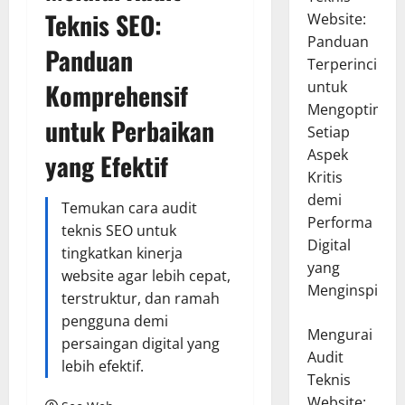
Teknis SEO:
Website:
Panduan
Panduan
Terperinci
Komprehensif
untuk
Mengoptimal
untuk Perbaikan
Setiap
Aspek
yang Efektif
Kritis
demi
Temukan cara audit
Performa
teknis SEO untuk
Digital
tingkatkan kinerja
yang
website agar lebih cepat,
Menginspirasi
terstruktur, dan ramah
pengguna demi
Mengurai
persaingan digital yang
Audit
lebih efektif.
Teknis
Website: