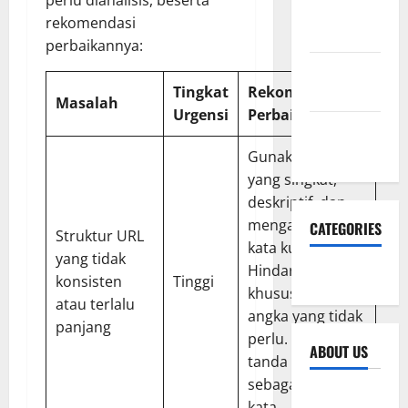
perlu dianalisis, beserta
January
rekomendasi
2026
perbaikannya:
December
Tingkat
Rekomendasi
2025
Masalah
Urgensi
Perbaikan
November
2025
Gunakan URL
yang singkat,
deskriptif, dan
mengandung
CATEGORIES
Struktur URL
kata kunci.
yang tidak
Hindari karakter
SEO WEB
konsisten
Tinggi
khusus atau
atau terlalu
angka yang tidak
panjang
perlu. Gunakan
ABOUT US
tanda hubung (-)
sebagai pemisah
Sitemap
kata.