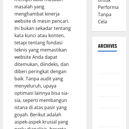
untuk
masalah yang
Performa
menghambat kinerja
Tanpa
website di mesin pencari.
Cela
Ini bukan sekadar tentang
kata kunci atau konten,
tetapi tentang fondasi
ARCHIVES
teknis yang memastikan
website Anda dapat
August
ditemukan, diindeks, dan
2026
diberi peringkat dengan
baik. Tanpa audit yang
July 2026
menyeluruh, upaya
June 2026
optimasi lainnya bisa sia-
sia, seperti membangun
March 2026
istana di atas pasir yang
February
goyah. Berikut adalah
2026
aspek-aspek krusial yang