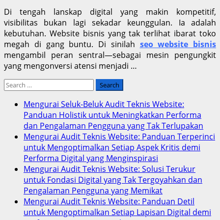
Di tengah lanskap digital yang makin kompetitif,
visibilitas bukan lagi sekadar keunggulan. Ia adalah
kebutuhan. Website bisnis yang tak terlihat ibarat toko
megah di gang buntu. Di sinilah
seo website bisnis
mengambil peran sentral—sebagai mesin pengungkit
yang mengonversi atensi menjadi …
Search
for:
Mengurai Seluk-Beluk Audit Teknis Website:
Panduan Holistik untuk Meningkatkan Performa
dan Pengalaman Pengguna yang Tak Terlupakan
Mengurai Audit Teknis Website: Panduan Terperinci
untuk Mengoptimalkan Setiap Aspek Kritis demi
Performa Digital yang Menginspirasi
Mengurai Audit Teknis Website: Solusi Terukur
untuk Fondasi Digital yang Tak Tergoyahkan dan
Pengalaman Pengguna yang Memikat
Mengurai Audit Teknis Website: Panduan Detil
untuk Mengoptimalkan Setiap Lapisan Digital demi