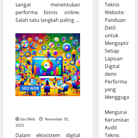
sangat menentukan
Teknis
performa bisnis online.
Website:
Salah satu langkah paling …
Panduan
Detil
untuk
Mengoptimal
Setiap
Lapisan
Digital
demi
Performa
SEO WEB
yang
Menggugah
5 SEO Tools Wajib untuk Website
Anda
Mengurai
Seo Web
November 30,
Kerumitan
2025
Audit
Dalam ekosistem digital
Teknis