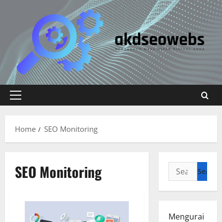
Skip
to
content
Primary
Menu
Home
SEO Monitoring
SEO Monitoring
Search
for:
Mengurai