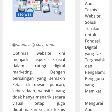
Audit
Teknis
SEO WEB
Website:
Solusi
15 Tools SEO Website Terbaik
Terukur
untuk Analisis dan Optimasi
untuk
Website
Fondasi
Seo Web
March 6, 2026
Digital
Optimasi website kini
yang Tak
menjadi aspek krusial
Tergoyahkan
dalam strategi digital
dan
marketing. Dengan
Pengalaman
persaingan yang semakin
Pengguna
ketat di mesin pencari,
yang
keberadaan website yang
Memikat
tidak hanya menarik secara
visual tetapi juga
Mengurai
dioptimalkan secara teknis
Audit