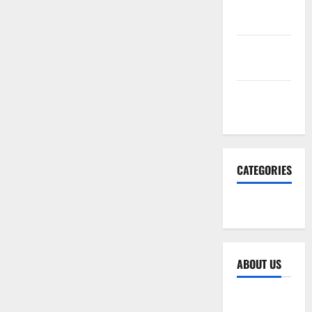
January
2026
December
2025
November
2025
CATEGORIES
SEO WEB
ABOUT US
Sitemap