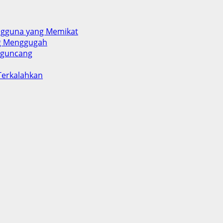
engguna yang Memikat
ng Menggugah
ngguncang
 Terkalahkan