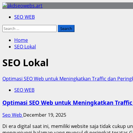
Skip
to
Primary
SEO WEB
content
Menu
Search
for:
Home
SEO Lokal
SEO Lokal
Optimasi SEO Web untuk Meningkatkan Traffic dan Pering
SEO WEB
Optimasi SEO Web untuk Meningkatkan Traffic
Seo Web
December 19, 2025
Di era digital saat ini, memiliki website saja tidak cuk
mengunjungi halaman yang muncul di peringkat teratas Goo