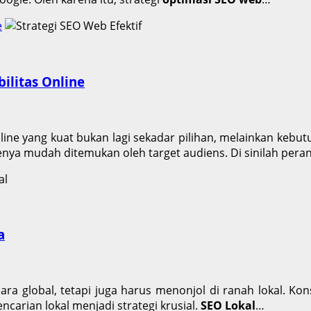
e
bilitas Online
line yang kuat bukan lagi sekadar pilihan, melainkan kebutu
enya mudah ditemukan oleh target audiens. Di sinilah pera
a
g secara global, tetapi juga harus menonjol di ranah lokal
carian lokal menjadi strategi krusial.
SEO Lokal
…