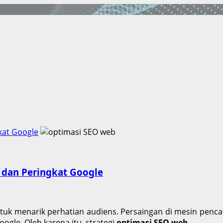
kat Google
 dan Peringkat Google
up untuk menarik perhatian audiens. Persaingan di mesin pen
gle. Oleh karena itu, strategi
optimasi SEO web
…