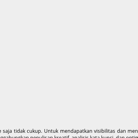
te saja tidak cukup. Untuk mendapatkan visibilitas dan me
ggabungkan penulisan kreatif, analisis kata kunci, dan opt