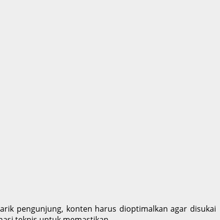
narik pengunjung, konten harus dioptimalkan agar disukai
imasi teknis untuk memastikan …