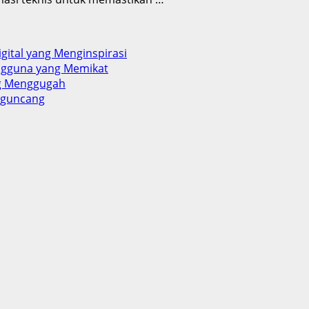
gital yang Menginspirasi
engguna yang Memikat
ng Menggugah
ngguncang