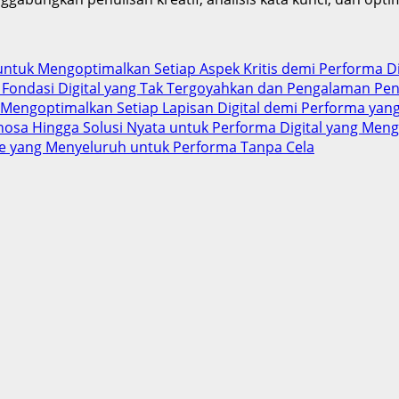
untuk Mengoptimalkan Setiap Aspek Kritis demi Performa Di
uk Fondasi Digital yang Tak Tergoyahkan dan Pengalaman P
k Mengoptimalkan Setiap Lapisan Digital demi Performa ya
gnosa Hingga Solusi Nyata untuk Performa Digital yang Me
ite yang Menyeluruh untuk Performa Tanpa Cela