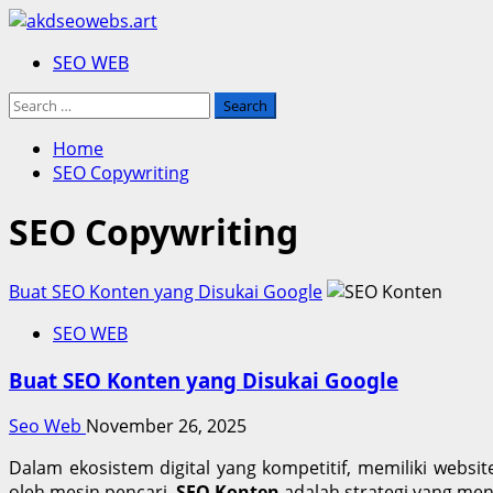
Skip
to
Primary
SEO WEB
content
Menu
Search
for:
Home
SEO Copywriting
SEO Copywriting
Buat SEO Konten yang Disukai Google
SEO WEB
Buat SEO Konten yang Disukai Google
Seo Web
November 26, 2025
Dalam ekosistem digital yang kompetitif, memiliki websi
oleh mesin pencari.
SEO Konten
adalah strategi yang men