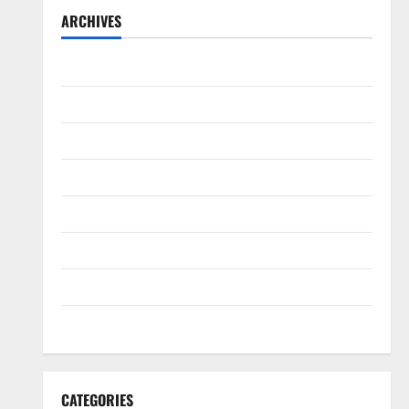
ARCHIVES
August 2026
July 2026
June 2026
March 2026
February 2026
January 2026
December 2025
November 2025
CATEGORIES