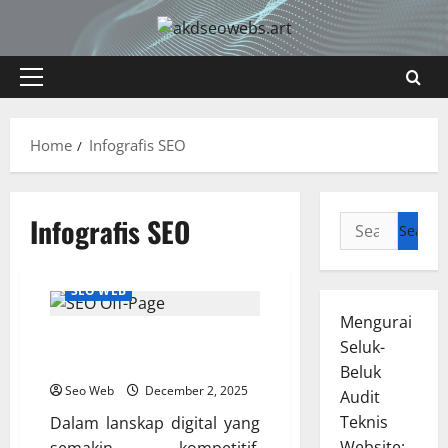
Skip
to
content
Primary
Menu
Home
Infografis SEO
Infografis SEO
Search
for:
SEO WEB
Mengurai
Strategi SEO Off-Page yang
Seluk-
Efektif
Beluk
Seo Web
December 2, 2025
Audit
Teknis
Dalam lanskap digital yang
Website: