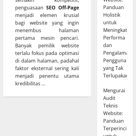
semakin kompetitif,
Panduan
penguasaan
SEO Off-Page
Holistik
menjadi elemen krusial
untuk
bagi website yang ingin
Meningkatkan
menembus halaman
Performa
pertama mesin pencari.
dan
Banyak pemilik website
Pengalaman
terlalu fokus pada optimasi
Pengguna
di dalam halaman, padahal
yang Tak
faktor eksternal sering kali
Terlupakan
menjadi penentu utama
kredibilitas …
Mengurai
Audit
Teknis
Website:
Panduan
Terperinci