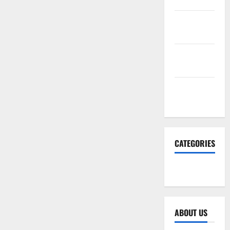
2026
January
2026
December
2025
November
2025
CATEGORIES
SEO WEB
ABOUT US