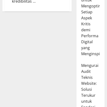
untuk
kredibilitas …
Mengoptimal
Setiap
Aspek
Kritis
demi
Performa
Digital
yang
Menginspirasi
Mengurai
Audit
Teknis
Website:
Solusi
Terukur
untuk