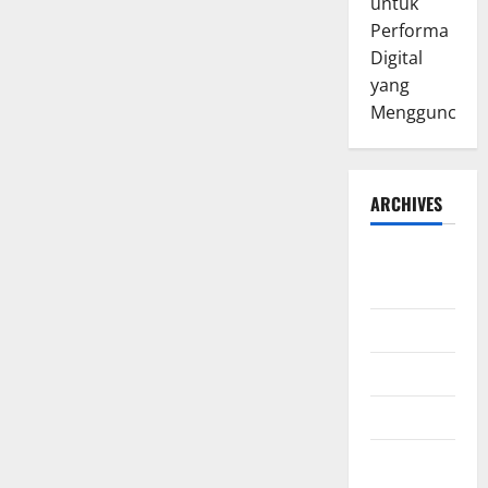
untuk
Performa
Digital
yang
Mengguncang
ARCHIVES
August
2026
July 2026
June 2026
March 2026
February