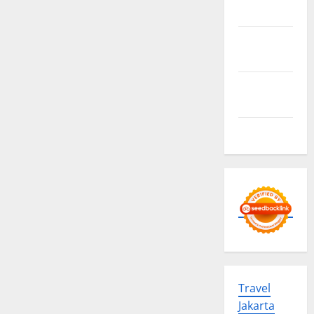
Sitemap
Privacy
Policy
Advertise
Here
Contact us
Travel
Jakarta