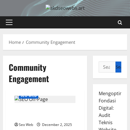
Skip
to
content
Primary
Menu
Home
Community Engagement
Community
Search
for:
Engagement
Mengoptimal
SEO WEB
Fondasi
Digital:
Strategi SEO Off-Page yang
Audit
Efektif
Teknis
Seo Web
December 2, 2025
Website