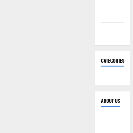
December
2025
November
2025
CATEGORIES
SEO WEB
ABOUT US
Sitemap
Privacy