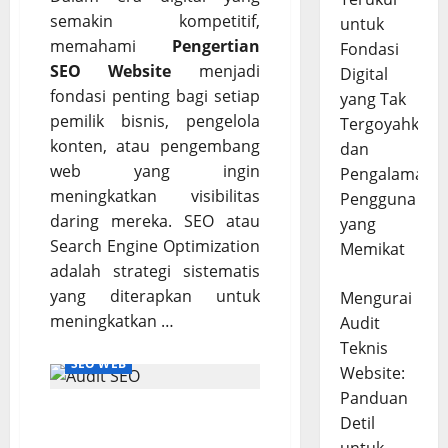
semakin kompetitif,
untuk
memahami
Pengertian
Fondasi
SEO Website
menjadi
Digital
fondasi penting bagi setiap
yang Tak
pemilik bisnis, pengelola
Tergoyahkan
konten, atau pengembang
dan
web yang ingin
Pengalaman
meningkatkan visibilitas
Pengguna
daring mereka. SEO atau
yang
Search Engine Optimization
Memikat
adalah strategi sistematis
yang diterapkan untuk
Mengurai
meningkatkan …
Audit
Teknis
SEO WEB
Website:
Panduan
Cara Audit SEO Website
Detil
untuk Hasil Maksimal