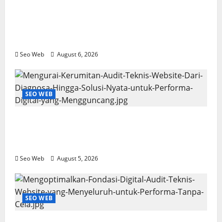
Mengurai Audit Teknis Website: Panduan
Detil untuk Mengoptimalkan Setiap
Lapisan Digital demi Performa yang
Menggugah
Seo Web
August 6, 2026
SEO WEB
Mengurai Kerumitan Audit Teknis Website:
Dari Diagnosa Hingga Solusi Nyata untuk
Performa Digital yang Mengguncang
Seo Web
August 5, 2026
SEO WEB