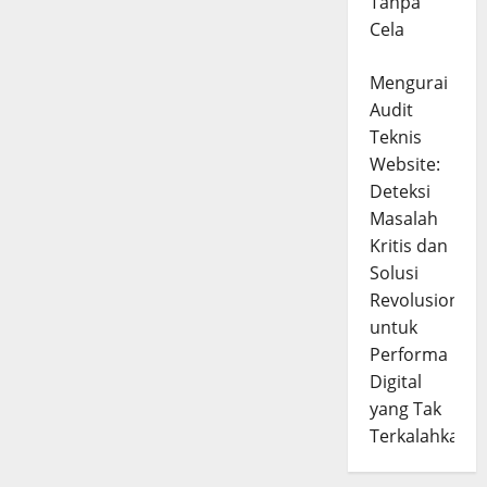
Tanpa
Cela
Mengurai
Audit
Teknis
Website:
Deteksi
Masalah
Kritis dan
Solusi
Revolusioner
untuk
Performa
Digital
yang Tak
Terkalahkan