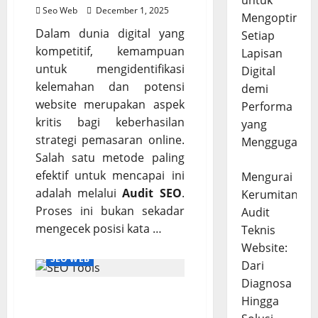
untuk
Seo Web
December 1, 2025
Mengoptimal
Dalam dunia digital yang
Setiap
kompetitif, kemampuan
Lapisan
untuk mengidentifikasi
Digital
kelemahan dan potensi
demi
website merupakan aspek
Performa
kritis bagi keberhasilan
yang
strategi pemasaran online.
Menggugah
Salah satu metode paling
efektif untuk mencapai ini
Mengurai
adalah melalui
Audit SEO
.
Kerumitan
Proses ini bukan sekadar
Audit
mengecek posisi kata …
Teknis
Website:
SEO WEB
Dari
Diagnosa
5 SEO Tools Wajib untuk
Hingga
Website Anda