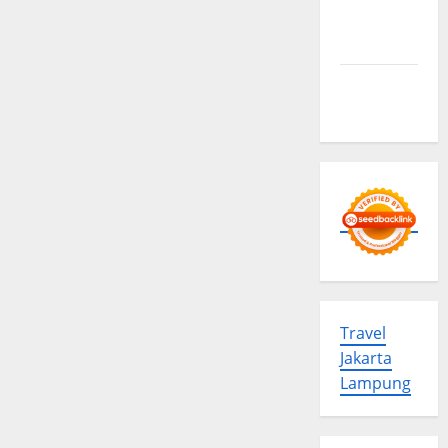
Advertise
Here
Contact
us
Travel
Jakarta
Lampung